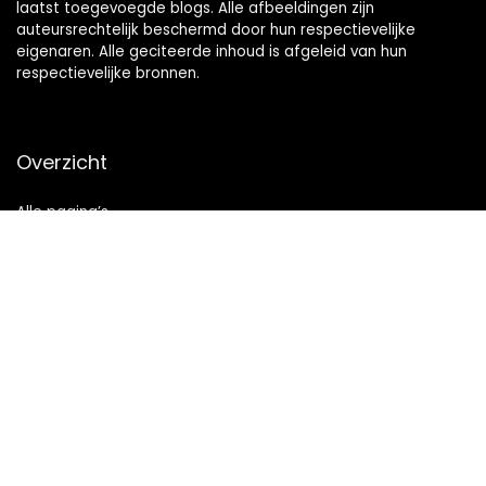
laatst toegevoegde blogs. Alle afbeeldingen zijn
auteursrechtelijk beschermd door hun respectievelijke
eigenaren. Alle geciteerde inhoud is afgeleid van hun
respectievelijke bronnen.
Overzicht
Alle pagina’s
Snelle links
Home
Alles winkelen
Blogs
Onze webshops