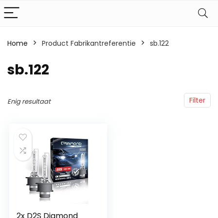
Home
Product Fabrikantreferentie
‎sb.122
‎sb.122
Filter
Enig resultaat
2x D2S Diamond