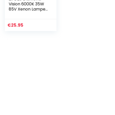
Vision 6000K 35W
85V Xenon Lampen
Koelblauw X-treme
Licht HID Kit
Vervangset 12V
€
25.95
Auto Koplamp…