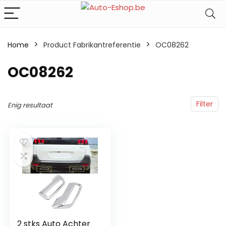
Home
Product Fabrikantreferentie
‎OC08262
‎OC08262
Filter
Enig resultaat
2 stks Auto Achter