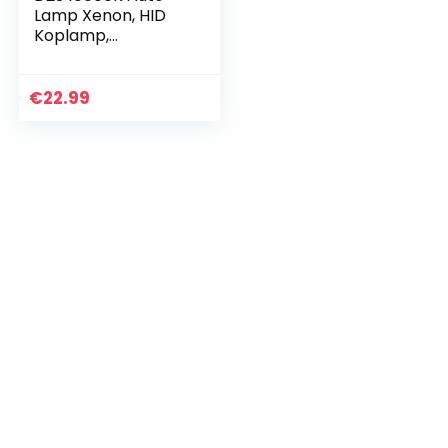
Lamp Xenon, HID
Koplamp,
Vervangend Licht,
12V 35W
€
22.99