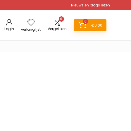
Nieuws en blogs lezen
0
0
€
0.00
Login
Vergelijken
verlanglijst