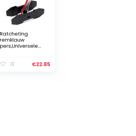
Ratcheting
remklauw
pers,Universele
Auto Ratcheting
Remklauw Zuiger
Spreader
€
22.85
Remklauw Druk
Tool Remklauw
Druk Ratchet…