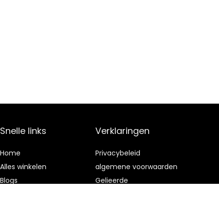
Snelle links
Verklaringen
Home
Privacybeleid
Alles winkelen
algemene voorwaarden
Blogs
Gelieerde
openbaarmaking
Onze webshops
Adverteren