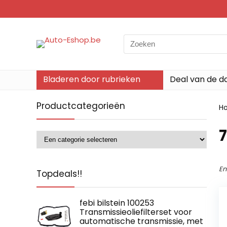
Search
for:
Bladeren door rubrieken
Deal van de d
Productcategorieën
H
‎
En
Topdeals!!
febi bilstein 100253
Transmissieoliefilterset voor
automatische transmissie, met