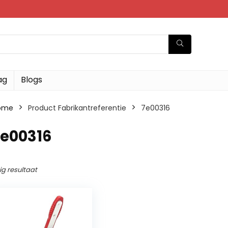
ag
Blogs
ome
Product Fabrikantreferentie
‎7e00316
7e00316
ig resultaat