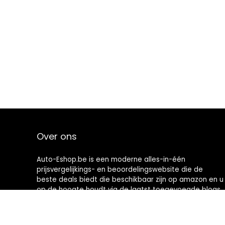
Over ons
Auto-Eshop.be is een moderne alles-in-één
prijsvergelijkings- en beoordelingswebsite die de
beste deals biedt die beschikbaar zijn op amazon en u
op de hoogte houdt via de laatst toegevoegde blogs.
Alle afbeeldingen zijn auteursrechtelijk beschermd
door hun respectievelijke eigenaren. Alle geciteerde
inhoud is afgeleid van hun respectievelijke bronnen.