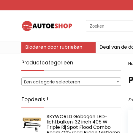
Search
for:
Bladeren door rubrieken
Deal van de d
Productcategorieën
H
‎
Een categorie selecteren
Topdeals!!
En
SKYWORLD Gebogen LED-
lichtbalken, 32 inch 405 W
Triple Rij Spot Flood Combo
Beam Off-road Rijden Mistlamp