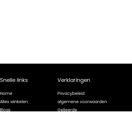
Snelle links
Verklaringen
Home
Privacybeleid
Alles winkelen
algemene voorwaarden
Blogs
Gelieerde
openbaarmaking
Onze webshops
Adverteren