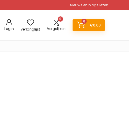
Nieuws en blogs lezen
0
0
€
0.00
Login
Vergelijken
verlanglijst