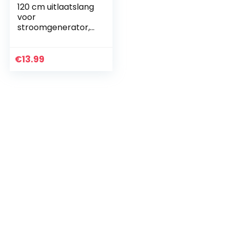
120 cm uitlaatslang
voor
stroomgenerator,
autoverwarming,
roestvrijstalen
uitlaatpijp 2,5 cm,
€
13.99
roestvrijstalen…