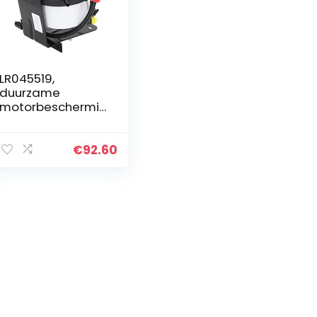
LR045519,
duurzame
motorbeschermin
g Brandstoffilter
reparatie
Brandstoffilterhui
€
92.60
s