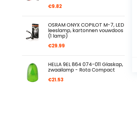
€
9.82
OSRAM ONYX COPILOT M-7, LED
leeslamp, kartonnen vouwdoos
(1 lamp)
€
29.99
HELLA 9EL 864 074-011 Glaskap,
zwaailamp - Rota Compact
€
21.53