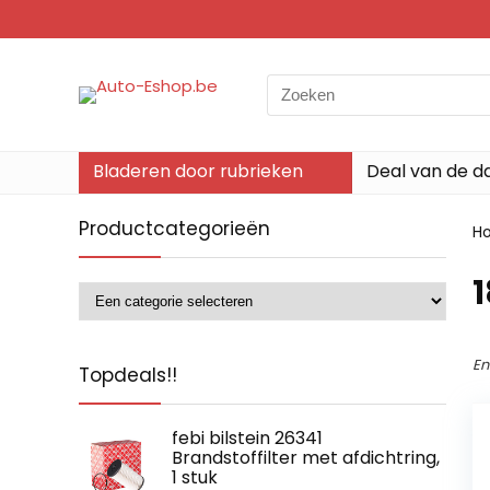
Search
for:
Bladeren door rubrieken
Deal van de d
Productcategorieën
H
‎
En
Topdeals!!
febi bilstein 26341
Brandstoffilter met afdichtring,
1 stuk