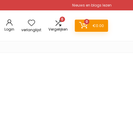
Nieuws en blogs lezen
0
0
€
0.00
Login
Vergelijken
verlanglijst