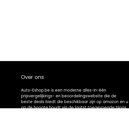
Over ons
Auto-Eshop.be is een moderne alles-in-één
prijsvergelijkings- en beoordelingswebsite die de
beste deals biedt die beschikbaar zijn op amazon en u
op de hoogte houdt via de laatst toegevoegde blogs.
Alle afbeeldingen zijn auteursrechtelijk beschermd
door hun respectievelijke eigenaren. Alle geciteerde
inhoud is afgeleid van hun respectievelijke bronnen.