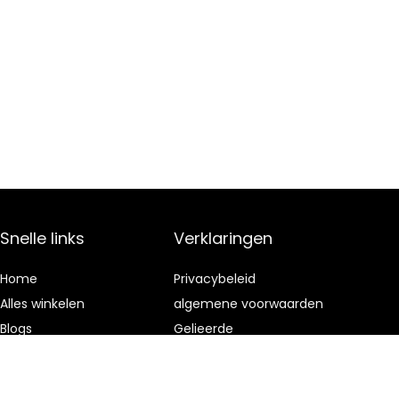
Snelle links
Verklaringen
Home
Privacybeleid
Alles winkelen
algemene voorwaarden
Blogs
Gelieerde
openbaarmaking
Onze webshops
Adverteren