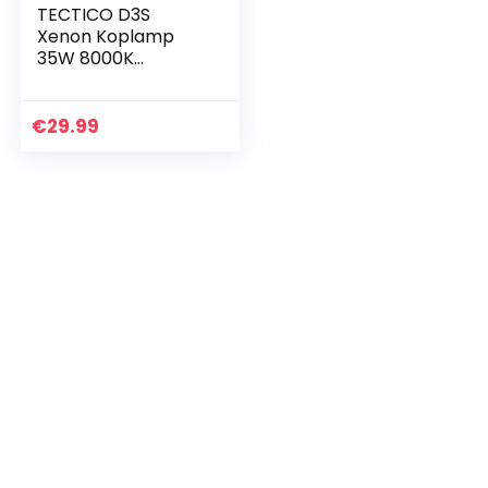
TECTICO D3S
Xenon Koplamp
35W 8000K
Koelblauw +300%
Ultra Helder
Xtreme Licht 12V
€
29.99
Auto HID Upgrade
Lamp, 2 Stuks