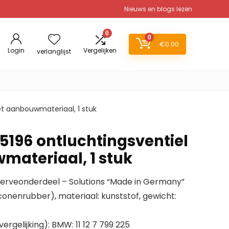
Nieuws en blogs lezen
0
0
€
0.00
Login
Vergelijken
verlanglijst
et aanbouwmateriaal, 1 stuk
 45196 ontluchtingsventiel
ateriaal, 1 stuk
reserveonderdeel – Solutions “Made in Germany”
iconenrubber), materiaal: kunststof, gewicht:
rgelijking): BMW: 11 12 7 799 225