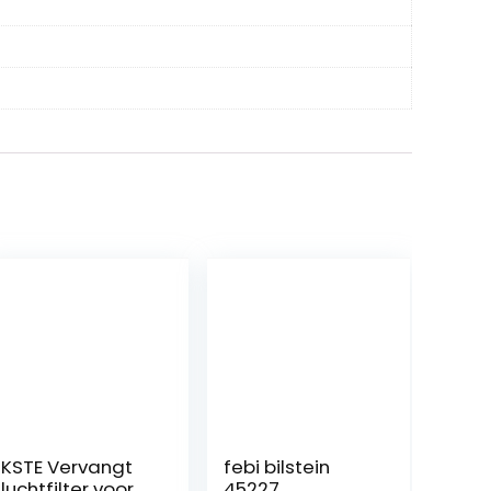
KSTE Vervangt
febi bilstein
luchtfilter voor
45227