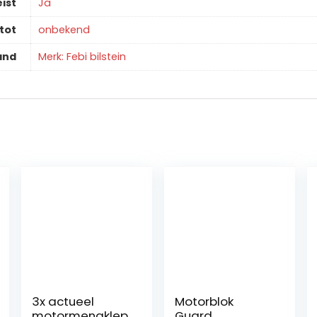
ist
‎Ja
tot
‎onbekend
and
Merk: Febi bilstein
3x actueel
Motorblok
motormengklep
Guard,