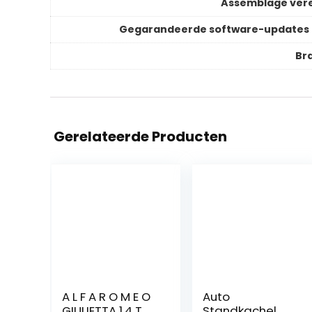
Assemblage vere
Gegarandeerde software-updates 
Br
Gerelateerde Producten
A L F A R O M E O
Auto
GIULIETTA 1.4 T
Standkachel