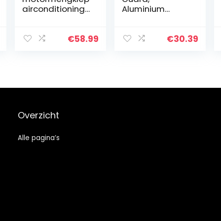
airconditioning
Aluminium
centrale klep
Anodiseren
voor Q3 Altea 5P
Stevige Auto
Leon Octavai II
Motor
€
58.99
€
30.39
1Z3 EOS Golf V VI
Blockguard
1K 5K 2003…
Roestvrij
Vervanging Voor
D16Y D16Z D15
Voor…
Overzicht
Alle pagina’s