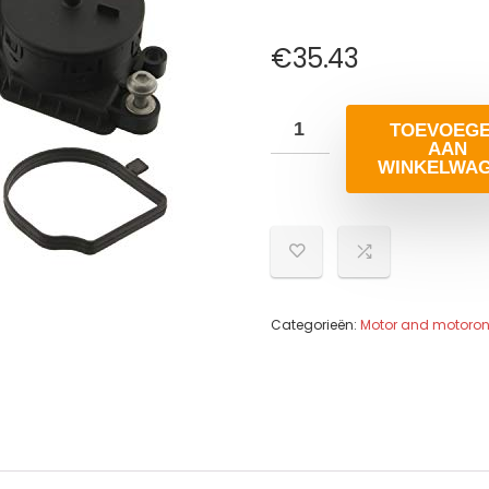
€
35.43
TOEVOEG
AAN
WINKELWA
Categorieën:
Motor and motoron