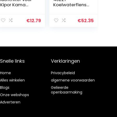
Kipor Kama
Koelwaterflens
KDE5000
met
KDE6500
thermostaat en
KDE6700
afdichting, 1 stuk
€
12.79
€
52.35
dieselgenerator
-onderdeel
Snelle links
Verklaringen
Home
Privacybeleid
Alles winkelen
algemene voorwaarden
Blogs
Gelieerde
openbaarmaking
Onze webshops
Adverteren