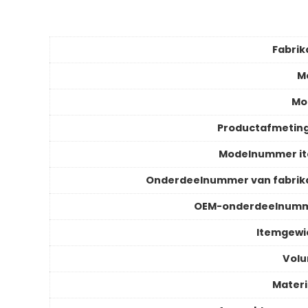
Fabrik
M
Mo
Productafmetin
Modelnummer i
Onderdeelnummer van fabrik
OEM-onderdeelnum
Itemgewi
Vol
Materi