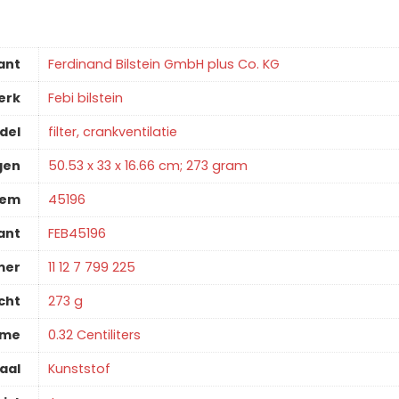
ant
‎Ferdinand Bilstein GmbH plus Co. KG
erk
‎Febi bilstein
del
‎filter, crankventilatie
gen
‎50.53 x 33 x 16.66 cm; 273 gram
tem
‎45196
ant
‎FEB45196
mer
‎11 12 7 799 225
cht
‎273 g
ume
‎0.32 Centiliters
aal
‎Kunststof