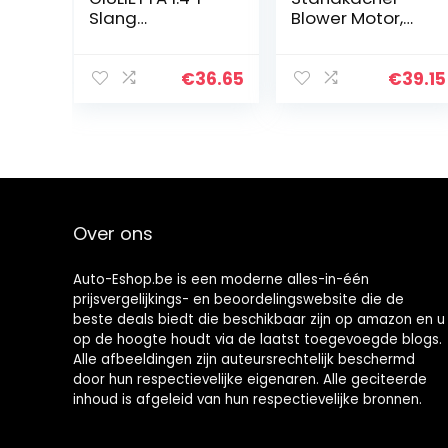
Slang
Blower Motor,
MANICOTTO
Auto 12V 5KW
INTERCOOLER
Blower Motor
50517519-
Warmteafvoer
€
36.65
€
39.15
50517520 –
Professionele
50516204-
Standkachel
50521792 –
Blower Motor
50530217-
Onderdelen…
50521790…
Over ons
Auto-Eshop.be is een moderne alles-in-één
prijsvergelijkings- en beoordelingswebsite die de
beste deals biedt die beschikbaar zijn op amazon en u
op de hoogte houdt via de laatst toegevoegde blogs.
Alle afbeeldingen zijn auteursrechtelijk beschermd
door hun respectievelijke eigenaren. Alle geciteerde
inhoud is afgeleid van hun respectievelijke bronnen.